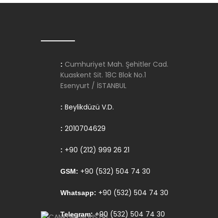
Cumhuriyet Mah. Şehitler Cad.
:
Kuaskent Sit. 18C Blok No.1
Esenyurt / İSTANBUL
Beylikdüzü V.D.
:
2010704629
:
+90 (212) 999 26 21
:
+90 (532) 504 74 30
GSM:
+90 (532) 504 74 30
Whatsapp:
+90 (532) 504 74 30
Telegram: